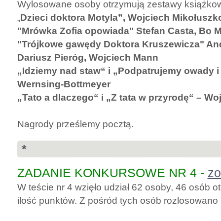
Wylosowane osoby otrzymują zestawy książko
„
Dzieci doktora Motyla”, Wojciech Mikołuszk
"Mrówka Zofia opowiada" Stefan Casta, Bo 
"Trójkowe gawędy Doktora Kruszewicza" And
Dariusz Pieróg, Wojciech Mann
„Idziemy nad staw“ i „Podpatrujemy owady i 
Wernsing-Bottmeyer
„Tato a dlaczego“ i „Z tata w przyrodę“ – W
Nagrody prześlemy pocztą.
*
ZADANIE KONKURSOWE NR 4 -
zo
W teście nr 4 wzięło udział 62 osoby, 46 osób
ilość punktów. Z pośród tych osób rozlosowano