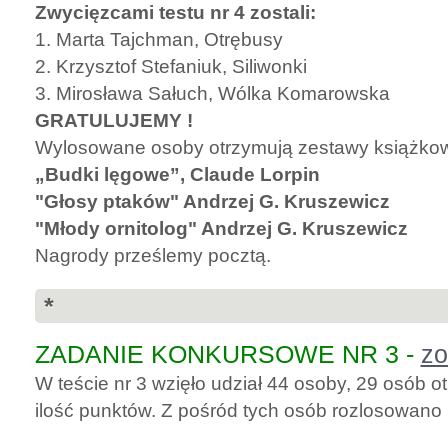
Zwycięzcami testu nr 4 zostali:
1. Marta Tajchman, Otrębusy
2. Krzysztof Stefaniuk, Siliwonki
3. Mirosława Sałuch, Wólka Komarowska
GRATULUJEMY !
Wylosowane osoby otrzymują zestawy książko
„Budki lęgowe”, Claude Lorpin
"Głosy ptaków" Andrzej G. Kruszewicz
"Młody ornitolog" Andrzej G. Kruszewicz
Nagrody prześlemy pocztą.
*
ZADANIE KONKURSOWE NR 3 -
zo
W teście nr 3 wzięło udział 44 osoby, 29 osób
ilość punktów. Z pośród tych osób rozlosowano