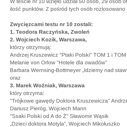
W teście nr 10 wzięło udział 50 osób, 29 osób
ilość punktów. Z pośród tych osób rozlosowano
Zwycięzcami testu nr 10 zostali:
1. Teodora Raczyńska, Zwoleń
2. Wojciech Kozik, Warszawa,
którzy otrzymują:
Andrzej Kruszewicz "Ptaki Polski" TOM 1 i TOM
Melanie von Orlow "Hotele dla owadów”
Barbara Wernsing-Bottmeyer „Idziemy nad staw“
oraz
3. Marek Woźniak, Warszawa
który otrzyma:
"Trójkowe gawędy Doktora Kruszewicza" Andrze
Dariusz Pieróg, Wojciech Mann
"Ssaki Polski od A do Ż" Sławomir Wąsik
„Dzieci doktora Motyla”, Wojciech Mikołuszko