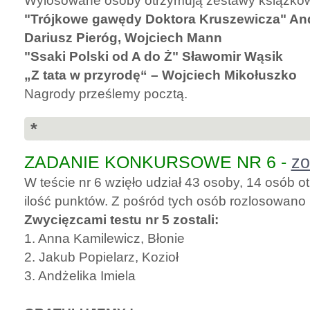
Wylosowane osoby otrzymują zestawy książko
"Trójkowe gawędy Doktora Kruszewicza" And
Dariusz Pieróg, Wojciech Mann
"Ssaki Polski od A do Ż" Sławomir Wąsik
„Z tata w przyrodę“ – Wojciech Mikołuszko
Nagrody prześlemy pocztą.
*
ZADANIE KONKURSOWE NR 6 -
zo
W teście nr 6 wzięło udział 43 osoby, 14 osób
ilość punktów. Z pośród tych osób rozlosowano
Zwycięzcami testu nr 5 zostali:
1. Anna Kamilewicz, Błonie
2. Jakub Popielarz, Kozioł
3. Andżelika Imiela