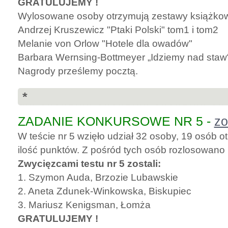
GRATULUJEMY !
Wylosowane osoby otrzymują zestawy książko
Andrzej Kruszewicz "Ptaki Polski" tom1 i tom2
Melanie von Orlow "Hotele dla owadów"
Barbara Wernsing-Bottmeyer „Idziemy nad staw
Nagrody prześlemy pocztą.
*
ZADANIE KONKURSOWE NR 5 -
zo
W teście nr 5 wzięło udział 32 osoby, 19 osób
ilość punktów. Z pośród tych osób rozlosowano
Zwycięzcami testu nr 5 zostali:
1. Szymon Auda, Brzozie Lubawskie
2. Aneta Zdunek-Winkowska, Biskupiec
3. Mariusz Kenigsman, Łomża
GRATULUJEMY !