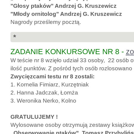
"Głosy ptaków" Andrzej G. Kruszewicz
"Młody ornitolog" Andrzej G. Kruszewicz
Nagrody prześlemy pocztą.
*
ZADANIE KONKURSOWE NR 8 -
zo
W teście nr 8 wzięło udział 33 osoby, 22 osób
ilość punktów. Z pośród tych osób rozlosowano
Zwycięzcami testu nr 8 zostali:
1. Kornelia Fimiarz, Kurzętniak
2. Hanna Jadczak, Łomża
3. Weronika Nerko, Kolno
GRATULUJEMY !
Wylosowane osoby otrzymują zestawy książko
„Obserwowanie ptaków”, Tomasz Przybylińs