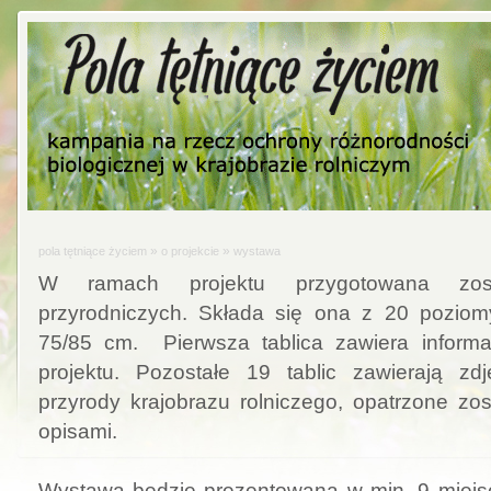
»
»
pola tętniące życiem
o projekcie
wystawa
W ramach projektu przygotowana zos
przyrodniczych. Składa się ona z 20 poziom
75/85 cm. Pierwsza tablica zawiera informac
projektu. Pozostałe 19 tablic zawierają zd
przyrody krajobrazu rolniczego, opatrzone zos
opisami.
Wystawa będzie prezentowana w min. 9 miej